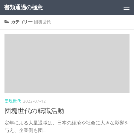
書類通過の極意
コンテンツへスキップ
カテゴリー:
団塊世代
団塊世代
2022-07-12
団塊世代の転職活動
定年による大量退職は、日本の経済や社会に大きな影響を
与え、企業側も団...