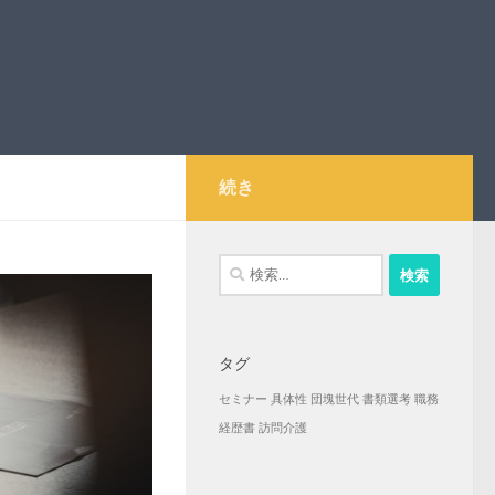
続き
検
索:
タグ
セミナー
具体性
団塊世代
書類選考
職務
経歴書
訪問介護