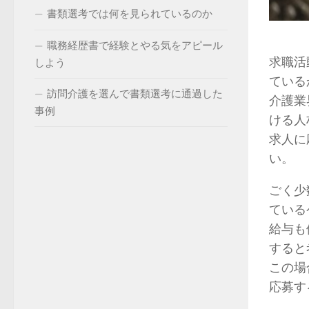
書類選考では何を見られているのか
職務経歴書で経験とやる気をアピール
求職活
しよう
ている
訪問介護を選んで書類選考に通過した
介護業
事例
ける人
求人に
い。
ごく少
ている
給与も
すると
この場
応募す